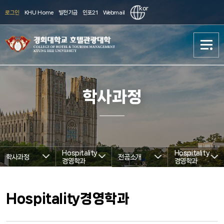
kor
로그인
KHU Home
발전기금
인포21
Webmail
대학소개
대학소개
학사과정
학사과정
학사과정
대학원과정
대학원과정
Hospitality
Hospitality
학사과정
전공소개
경영학과
현장실습/취업
현장실습/취업
경영학과
신청
신청
Hospitality경영학과
국제화
국제화