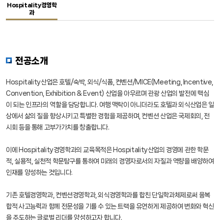
Hospitality경영학
과
공지사항
공지사항
커뮤니티/부속기관
커뮤니티/부속기관
전공소개
학생기구
학생기구
Hospitality산업은 호텔/숙박, 외식/식품, 컨벤션/MICE(Meeting, Incentive,
Convention, Exhibition & Event) 산업을 아우르며 관광 산업의 발전에 핵심
이 되는 인프라의 역할을 담당합니다. 여행 맥락이 아니더라도 호텔과 외식산업은 일
상에서 삶의 질을 향상시키고 특별한 경험을 제공하며, 컨벤션 산업은 국제회의, 전
시회 등을 통해 고부가가치를 창출합니다.
이에 Hospitality경영학과의 교육목적은 Hospitality산업의 경영에 관한 학문
적, 실용적, 실천적 학문탐구를 통하여 미래의 경영자로서의 자질과 역량을 배양하여
인재를 양성하는 것입니다.
기존 호텔경영학과, 컨벤션경영학과, 외식경영학과를 합친 단일학과체제로써 융복
합적 사고능력과 함께 전문성을 기를 수 있는 트랙을 유연하게 제공하여 변화와 혁신
을 주도하는 글로벌 리더를 양성하고자 합니다.