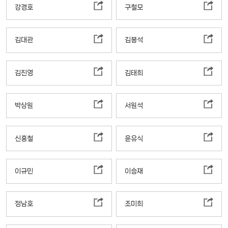
강경호
구철모
김대관
김봉석
김진영
김태희
박상원
서원석
신홍철
윤유식
이규민
이승재
정남호
조미희