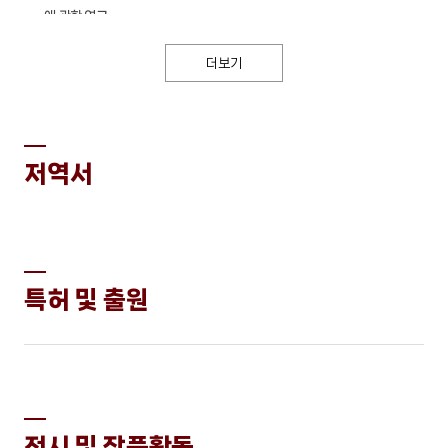
에 관한 연구
KCI
더보기
Food tourists social interactions: A social capital and social
learning perspective
SCOPUS
SSCI
저역서
대형 식품유통업체의 식품기부 활성화를 위한 핵심 요인 탐색연구
KCI
Conspicuous consumption motives and ambivalence
toward dining at vegan restaurants: a perspective from
특허 및 출원
social comparison theory
SCOPUS
Employees' sustainability behavior: moderating effects of
customer environmental awareness
SCOPUS
SSCI
전시 및 작품활동