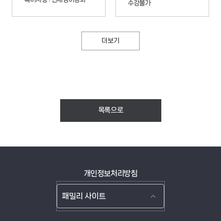
수강불가
KCI
외식경영자 관점에서의 대체육 메뉴 품질 속성과 인지된 가치, 태도 및 행동
의도에 관한 연구: 혁신성의 조절효과를 중심으로
더보기
KCI
행동추론이론을 적용한 외식업체의 식물성 대체육 메뉴 도입에 관한 연구:
외식경영자 혁신성의 조절효과를 중심으로
KCI
목록으로
Resistance to blockchain adoption in the foodservice
industry: moderating roles of public pressures and climate
change awareness
SCOPUS
SSCI
개인정보처리방침
Four decades of sustainable tourism research: Trends and
future research directions
SCOPUS
SSCI