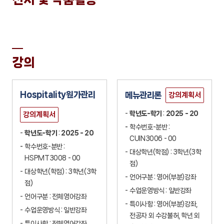
외식업체 경영자의 지속가능성 리더십에 따른 종사원의 직무열의와 조직성
과에 관한 차이분석
KCI
강의
외식 시니어 고객 셀프서비스기술 수용행동에 관한 연구: 기술수용모델
(TAM)과 시니어 기술탐색, 학습 및 수용모델(STELA)을 기반으로
KCI
Hospitality원가관리
메뉴관리론
강의계획서
A comparison of the importance of wine supplier quality
학년도-학기
:
2025 - 20
강의계획서
attributes for on-premise and off-premise wine retail
학수번호-분반 :
establishments
학년도-학기
:
2025 - 20
CUIN3006 - 00
SCOPUS
SSCI
학수번호-분반 :
대상학년(학점) : 3학년(3학
HSPMT3008 - 00
점)
보호동기이론을 적용한 레스토랑 경영자의 기후변화 불안감과 친환경 운영
대상학년(학점) : 3학년(3학
언어구분 : 영어(부분)강좌
전환 의도에 관한 연구 - 환경적 책임의식의 조절효과 중심으로 -
점)
수업운영방식 : 일반강좌
KCI
언어구분 : 전체영어강좌
특이사항 : 영어(부분)강좌,
수업운영방식 : 일반강좌
전공자 외 수강불허, 학년 외
지속가능성 리더십 척도 개발: 외식업체 경영자를 대상으로
특이사항 : 전체영어강좌