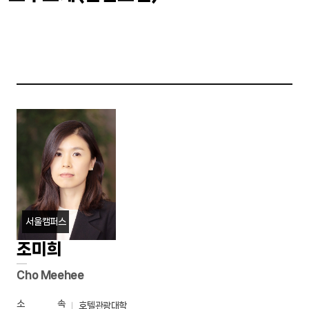
공지사항
공지사항
커뮤니티/부속기관
커뮤니티/부속기관
학생기구
학생기구
서울캠퍼스
조미희
Cho Meehee
소 속
호텔관광대학