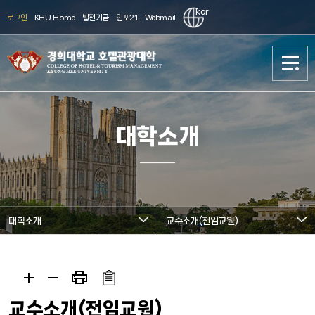
kor
로그인
KHU Home
발전기금
인포21
Webmail
대학소개
대학소개
대학소개
학사과정
학사과정
대학원과정
대학원과정
대학소개
교수소개(전임교원)
현장실습/취업
현장실습/취업
신청
신청
교수소개(전임교원)
국제화
국제화