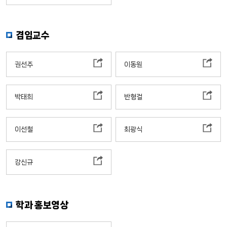
겸임교수
권선주
이동원
박태희
반형걸
이선철
최광식
강신규
학과 홍보영상