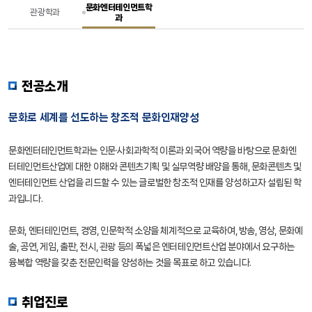
문화엔터테인먼트학
관광학과
과
공지사항
공지사항
커뮤니티/부속기관
커뮤니티/부속기관
전공소개
학생기구
학생기구
문화로 세계를 선도하는 창조적 문화인재양성
문화엔터테인먼트학과는 인문·사회과학적 이론과 외국어 역량을 바탕으로 문화엔
터테인먼트산업에 대한 이해와 콘텐츠기획 및 실무역량 배양을 통해, 문화콘텐츠 및
엔터테인먼트 산업을 리드할 수 있는 글로벌한 창조적 인재를 양성하고자 설립된 학
과입니다.
문화, 엔터테인먼트, 경영, 인문학적 소양을 체계적으로 교육하여, 방송, 영상, 문화예
술, 공연, 게임, 출판, 전시, 관광 등의 폭넓은 엔터테인먼트산업 분야에서 요구하는
융복합 역량을 갖춘 전문인력을 양성하는 것을 목표로 하고 있습니다.
취업진로