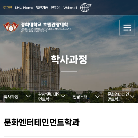
kor
로그인
KHU Home
발전기금
인포21
Webmail
대학소개
대학소개
학사과정
학사과정
학사과정
대학원과정
대학원과정
관광·엔터테인
문화엔터테인
학사과정
전공소개
먼트학부
현장실습/취업
현장실습/취업
먼트학과
신청
신청
문화엔터테인먼트학과
국제화
국제화