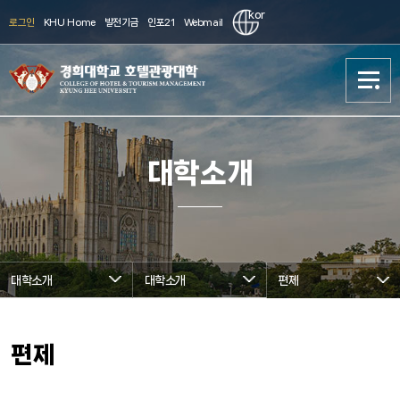
kor
로그인
KHU Home
발전기금
인포21
Webmail
대학소개
대학소개
대학소개
학사과정
학사과정
대학원과정
대학원과정
대학소개
대학소개
편제
현장실습/취업
현장실습/취업
신청
신청
편제
국제화
국제화