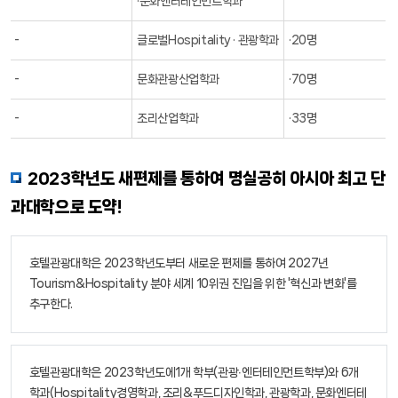
·문화엔터테인먼트학과
-
글로벌Hospitality · 관광학과
·20명
-
문화관광산업학과
·70명
-
조리산업학과
·33명
2023학년도 새편제를 통하여 명실공히 아시아 최고 단
과대학으로 도약!
호텔관광대학은 2023학년도부터 새로운 편제를 통하여 2027년
Tourism&Hospitality 분야 세계 10위권 진입을 위한 '혁신과 변화'를
추구한다.
호텔관광대학은 2023학년도에1개 학부(관광∙엔터테인먼트학부)와 6개
학과(Hospitality경영학과, 조리&푸드디자인학과, 관광학과, 문화엔터테