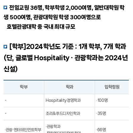
전임교원 36명, 학부학생 2,000여명, 일반대학원 학
공지사항
공지사항
생 500여명, 관광대학원 학생 300여명으로
호텔관광대학 중 국내 최대 규모
커뮤니티/부속기관
커뮤니티/부속기관
학생기구
학생기구
[학부]2024학년도 기준 : 1개 학부, 7개 학과
(단, 글로벌 Hospitality
· 관광학과는 2024년
신설)
학부
학과
입학정원
-
Hospitality경영학과
·100명
-
조리&푸드디자인학과
·35명
·관광학과
·관광∙엔터테인먼트학부
·66명