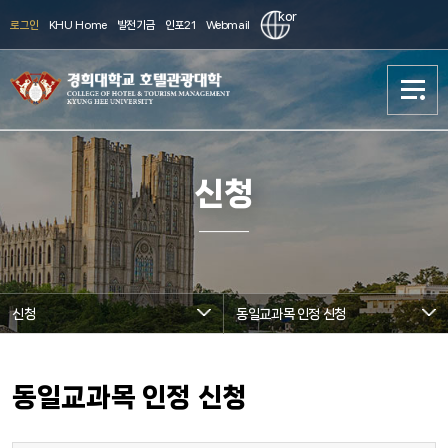
kor
로그인
KHU Home
발전기금
인포21
Webmail
대학소개
대학소개
신청
학사과정
학사과정
대학원과정
대학원과정
신청
동일교과목 인정 신청
현장실습/취업
현장실습/취업
신청
신청
동일교과목 인정 신청
국제화
국제화