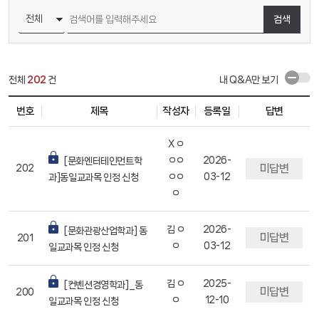
검색
공지사항
공지사항
커뮤니티/부속기관
커뮤니티/부속기관
전체
202
건
내 Q&A만 보기
학생기구
학생기구
번호
제목
작성자
등록일
답변
X ㅇ
ㅇㅇ
2026-
[문화엔터테인먼트학
미답변
202
ㅇㅇ
03-12
과]동일교과목 인정 신청
ㅇ
김 ㅇ
2026-
[문화관광산업학과] 동
미답변
201
ㅇ
03-12
일교과목 인정 신청
김 ㅇ
2025-
[컨벤션경영학과]_동
미답변
200
ㅇ
12-10
일교과목 인정 신청