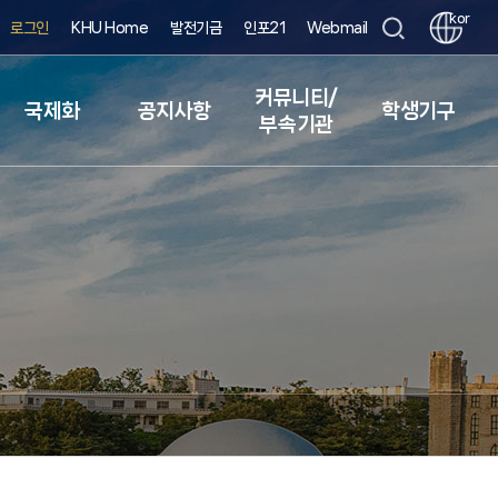
kor
로그인
KHU Home
발전기금
인포21
Webmail
커뮤니티/
국제화
공지사항
학생기구
부속기관