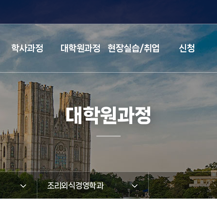
검색창 열기
학사과정
대학원과정
현장실습/취업
신청
대학원과정
조리외식경영학과