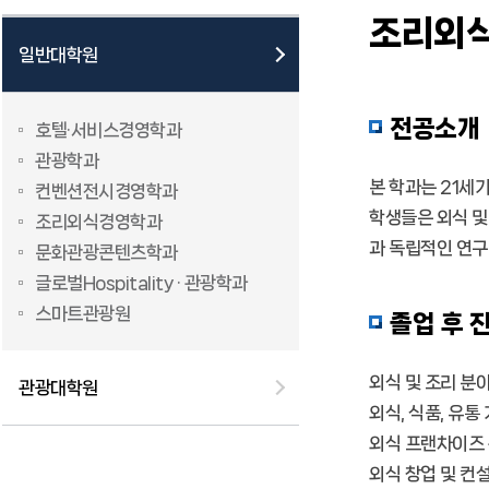
조리외
일반대학원
전공소개
호텔·서비스경영학과
관광학과
본 학과는 21세
컨벤션전시경영학과
학생들은 외식 
조리외식경영학과
과 독립적인 연구
문화관광콘텐츠학과
글로벌Hospitality · 관광학과
스마트관광원
졸업 후 
외식 및 조리 분
관광대학원
외식, 식품, 유통
외식 프랜차이즈 
외식 창업 및 컨